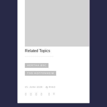
Related Topics
HERTHA BSC
TSG HOFFENHEIM
By
15. JUNI 2026
RIKO
0