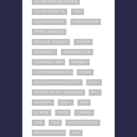
FC BAYERN MÜNCHEN
FC SCHALKE 04
FDP
FLUGAUSFÄLLE
FRANKREICH
FREIE WÄHLER
GOOGLE DOODLE
GRÜNE
HANDBALL
HANDBALL-EM
HANDBALL-WM
HESSEN
LANDTAGSWAHLEN
LINKE
NATIONALMANNSCHAFT
PRO7
RECEP TAYYIP ERDOGAN
RTL
RYANAIR
SAT.1
SPD
STREIK
TOTE
TÜRKEI
USA
VOX
WAHLUMFRAGE
WEIHNACHTEN
ZDF