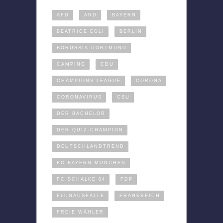
AFD
ARD
BAYERN
BEATRICE EGLI
BERLIN
BORUSSIA DORTMUND
CAMPING
CDU
CHAMPIONS LEAGUE
CORONA
CORONAVIRUS
CSU
DER BACHELOR
DER QUIZ-CHAMPION
DEUTSCHLANDTREND
FC BAYERN MÜNCHEN
FC SCHALKE 04
FDP
FLUGAUSFÄLLE
FRANKREICH
FREIE WÄHLER