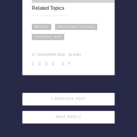
Related Topics
BREXIT
GROSSBRITANNIEN
THERESA MAY
By
17. DEZEMBER 2018
RIKO
0
PREVIOUS POST
NEXT POST