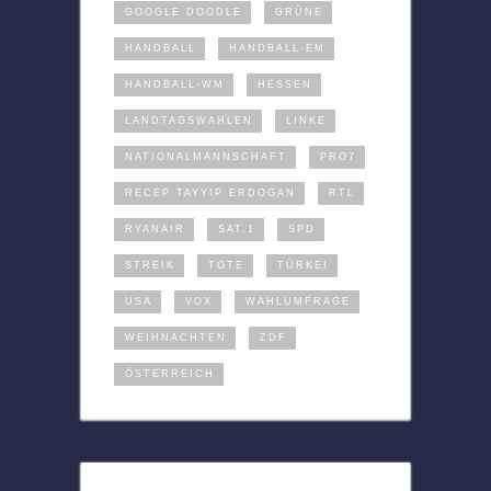
GOOGLE DOODLE
GRÜNE
HANDBALL
HANDBALL-EM
HANDBALL-WM
HESSEN
LANDTAGSWAHLEN
LINKE
NATIONALMANNSCHAFT
PRO7
RECEP TAYYIP ERDOGAN
RTL
RYANAIR
SAT.1
SPD
STREIK
TOTE
TÜRKEI
USA
VOX
WAHLUMFRAGE
WEIHNACHTEN
ZDF
ÖSTERREICH