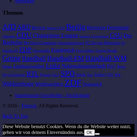
Wirtschaft
Themen
AfD
Berlin
ARD
Borussia Dortmund
Bayern
Beatrice Egli
CDU
CSU
Champions League
Der
Camping
Corona
Coronavirus
Bachelor
Der Quiz-Champion
FC Bayern München
DeutschlandTrend
FC
FDP
Frankreich
Schalke 04
Flugausfälle
Freie Wähler
Google Doodle
Grüne
Handball-WM
Handball-EM
Handball
Linke
Nationalmannschaft
Landtagswahlen
Pro7
Hessen
Recep
SPD
RTL
Streik
Türkei
Vox
Tayyip Erdogan
Ryanair
Sat.1
Tote
USA
ZDF
Wahlumfrage
Weihnachten
Österreich
Spurensuche Geschichte - Archäologie
© 2016 -
Treewis
. All Rights Reserved.
Back To Top
Diese Website benutzt Cookies. Wenn du die Website weiter nutzt,
gehen wir von deinem Einverständnis aus.
OK