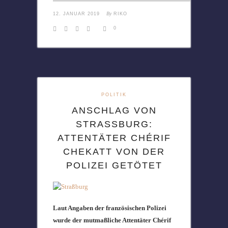
By
12. JANUAR 2019
RIKO
0
POLITIK
ANSCHLAG VON
STRASSBURG: A
TTENTÄTER CHÉRIF C
HEKATT VON DER P
OLIZEI GETÖTET
Laut Angaben der französischen Polizei
wurde der mutmaßliche Attentäter Chérif