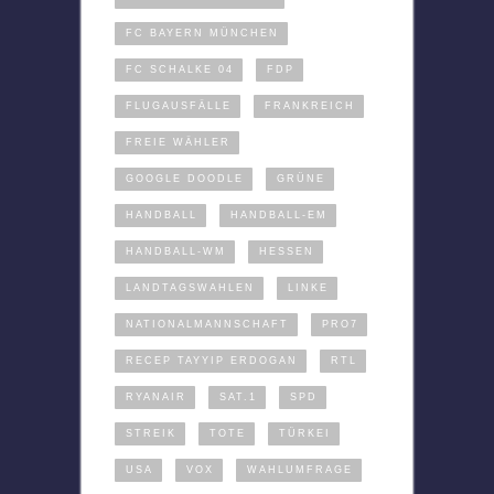
FC BAYERN MÜNCHEN
FC SCHALKE 04
FDP
FLUGAUSFÄLLE
FRANKREICH
FREIE WÄHLER
GOOGLE DOODLE
GRÜNE
HANDBALL
HANDBALL-EM
HANDBALL-WM
HESSEN
LANDTAGSWAHLEN
LINKE
NATIONALMANNSCHAFT
PRO7
RECEP TAYYIP ERDOGAN
RTL
RYANAIR
SAT.1
SPD
STREIK
TOTE
TÜRKEI
USA
VOX
WAHLUMFRAGE