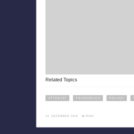
Related Topics
ATTENTAT
FRANKREICH
POLIZEI
By
14. DEZEMBER 2018
RIKO