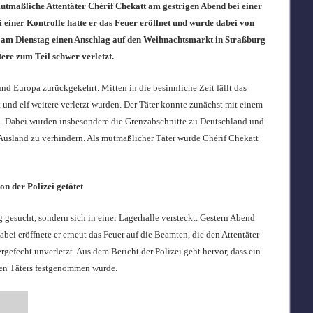
utmaßliche Attentäter Chérif Chekatt am gestrigen Abend bei einer
einer Kontrolle hatte er das Feuer eröffnet und wurde dabei von
tte am Dienstag einen Anschlag auf den Weihnachtsmarkt in Straßburg
tere zum Teil schwer verletzt.
nd Europa zurückgekehrt. Mitten in die besinnliche Zeit fällt das
 und elf weitere verletzt wurden. Der Täter konnte zunächst mit einem
en. Dabei wurden insbesondere die Grenzabschnitte zu Deutschland und
Ausland zu verhindern. Als mutmaßlicher Täter wurde Chérif Chekatt
n der Polizei getötet
 gesucht, sondern sich in einer Lagerhalle versteckt. Gestern Abend
ei eröffnete er erneut das Feuer auf die Beamten, die den Attentäter
gefecht unverletzt. Aus dem Bericht der Polizei geht hervor, dass ein
en Täters festgenommen wurde.