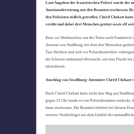
Laut Angaben der französischen Polizei wurde der m
Auseinandersetzung mit den Beamten erschossen. Bei 
den Polizisten tödlich getroffen. Chérif Chekatt ha
verübt und dabei drei Menschen getötet sowie elf wei
Kurz vor Weihnachten war der Terror nach Frankreich u
Attentat von Straßburg, bei dem drei Menschen getötet
Taxi flüchten und sich vor Polizeikontrollen verberg
der Schweiz umfassend überwacht, um eine Flucht ins 
identifiziert.
Anschlag von Straßburg: Attentäter Chérif Chekatt vo
Doch Chérif Chekatt hatte nicht den Weg aus Straßburg
gegen 21 Uhr wurde er von Polizeibeamten entdeckt, dab
dann erschossen. Die Beamten blieben bei diesem Feuer
weiterer Verdächtiger aus dem Umfeld des mutmaßlich