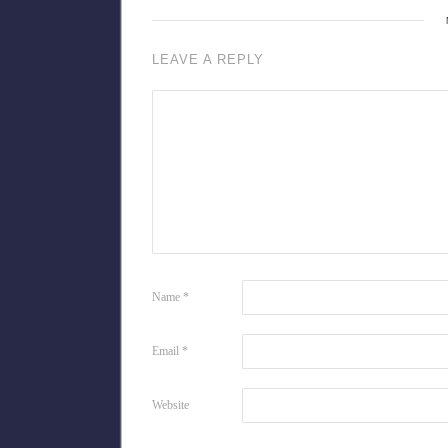
LEAVE A REPLY
Name
*
Email
*
Website