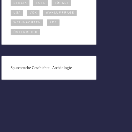
STREIK
TOTE
TÜRKEI
USA
VOX
WAHLUMFRAGE
WEIHNACHTEN
ZDF
ÖSTERREICH
Spurensuche Geschichte - Archäologie