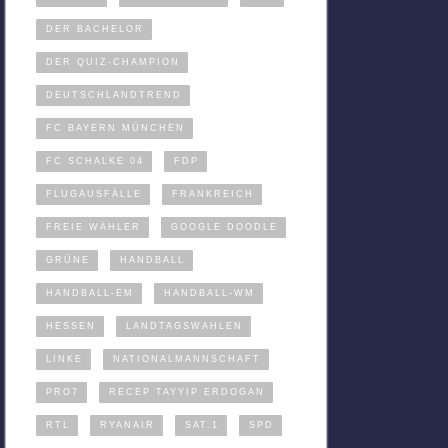
DER BACHELOR
DER QUIZ-CHAMPION
DEUTSCHLANDTREND
FC BAYERN MÜNCHEN
FC SCHALKE 04
FDP
FLUGAUSFÄLLE
FRANKREICH
FREIE WÄHLER
GOOGLE DOODLE
GRÜNE
HANDBALL
HANDBALL-EM
HANDBALL-WM
HESSEN
LANDTAGSWAHLEN
LINKE
NATIONALMANNSCHAFT
PRO7
RECEP TAYYIP ERDOGAN
RTL
RYANAIR
SAT.1
SPD