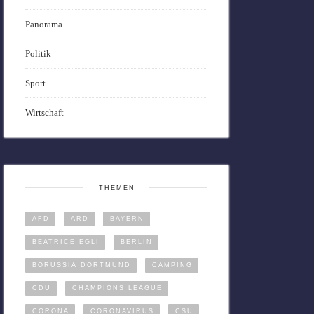
Panorama
Politik
Sport
Wirtschaft
THEMEN
AFD
ARD
BAYERN
BEATRICE EGLI
BERLIN
BORUSSIA DORTMUND
CAMPING
CDU
CHAMPIONS LEAGUE
CORONA
CORONAVIRUS
CSU