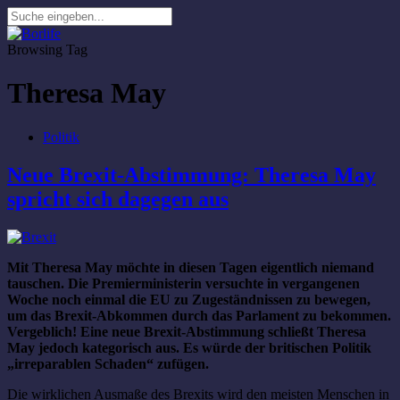
Browsing Tag
Theresa May
Politik
Neue Brexit-Abstimmung: Theresa May
spricht sich dagegen aus
Mit Theresa May möchte in diesen Tagen eigentlich niemand
tauschen. Die Premierministerin versuchte in vergangenen
Woche noch einmal die EU zu Zugeständnissen zu bewegen,
um das Brexit-Abkommen durch das Parlament zu bekommen.
Vergeblich! Eine neue Brexit-Abstimmung schließt Theresa
May jedoch kategorisch aus. Es würde der britischen Politik
„irreparablen Schaden“ zufügen.
Die wirklichen Ausmaße des Brexits wird den meisten Menschen in