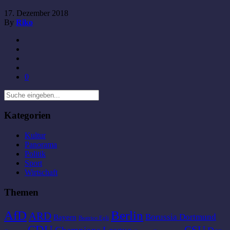
17. Dezember 2018
By
Riko
0
Kategorien
Kultur
Panorama
Politik
Sport
Wirtschaft
Themen
AfD
Berlin
ARD
Borussia Dortmund
Bayern
Beatrice Egli
CDU
CSU