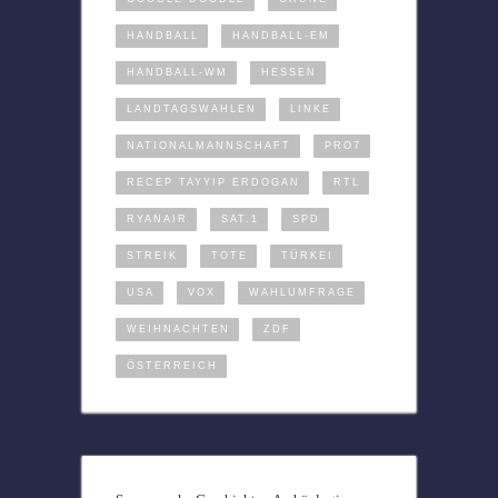
HANDBALL
HANDBALL-EM
HANDBALL-WM
HESSEN
LANDTAGSWAHLEN
LINKE
NATIONALMANNSCHAFT
PRO7
RECEP TAYYIP ERDOGAN
RTL
RYANAIR
SAT.1
SPD
STREIK
TOTE
TÜRKEI
USA
VOX
WAHLUMFRAGE
WEIHNACHTEN
ZDF
ÖSTERREICH