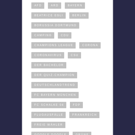
AFD
ARD
BAYERN
BEATRICE EGLI
BERLIN
BORUSSIA DORTMUND
CAMPING
CDU
CHAMPIONS LEAGUE
CORONA
CORONAVIRUS
CSU
DER BACHELOR
DER QUIZ-CHAMPION
DEUTSCHLANDTREND
FC BAYERN MÜNCHEN
FC SCHALKE 04
FDP
FLUGAUSFÄLLE
FRANKREICH
FREIE WÄHLER
GOOGLE DOODLE
GRÜNE