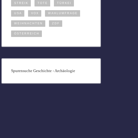
STREIK
TOTE
TÜRKEI
USA
VOX
WAHLUMFRAGE
WEIHNACHTEN
ZDF
ÖSTERREICH
Spurensuche Geschichte - Archäologie