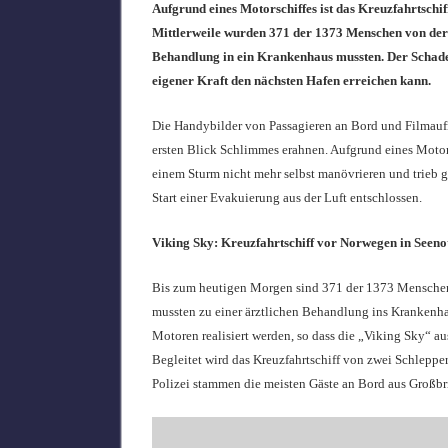
Aufgrund eines Motorschiffes ist das Kreuzfahrtschi
Mittlerweile wurden 371 der 1373 Menschen von der
Behandlung in ein Krankenhaus mussten. Der Schaden
eigener Kraft den nächsten Hafen erreichen kann.
Die Handybilder von Passagieren an Bord und Filmaufn
ersten Blick Schlimmes erahnen. Aufgrund eines Motor
einem Sturm nicht mehr selbst manövrieren und trieb g
Start einer Evakuierung aus der Luft entschlossen.
Viking Sky: Kreuzfahrtschiff vor Norwegen in Seeno
Bis zum heutigen Morgen sind 371 der 1373 Menschen
mussten zu einer ärztlichen Behandlung ins Krankenha
Motoren realisiert werden, so dass die „Viking Sky“ a
Begleitet wird das Kreuzfahrtschiff von zwei Schleppe
Polizei stammen die meisten Gäste an Bord aus Großb