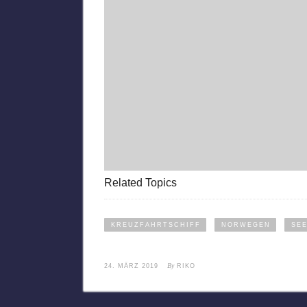
Related Topics
KREUZFAHRTSCHIFF
NORWEGEN
SE
By
24. MÄRZ 2019
RIKO