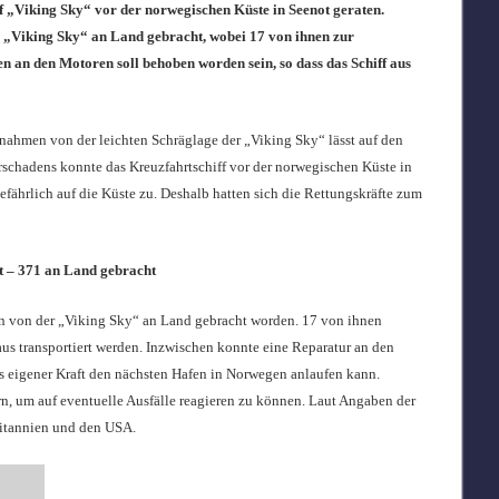
ff „Viking Sky“ vor der norwegischen Küste in Seenot geraten.
 „Viking Sky“ an Land gebracht, wobei 17 von ihnen zur
 an den Motoren soll behoben worden sein, so dass das Schiff aus
ahmen von der leichten Schräglage der „Viking Sky“ lässt auf den
schadens konnte das Kreuzfahrtschiff vor der norwegischen Küste in
efährlich auf die Küste zu. Deshalb hatten sich die Rettungskräfte zum
t – 371 an Land gebracht
 von der „Viking Sky“ an Land gebracht worden. 17 von ihnen
us transportiert werden. Inzwischen konnte eine Reparatur an den
us eigener Kraft den nächsten Hafen in Norwegen anlaufen kann.
rn, um auf eventuelle Ausfälle reagieren zu können. Laut Angaben der
ritannien und den USA.