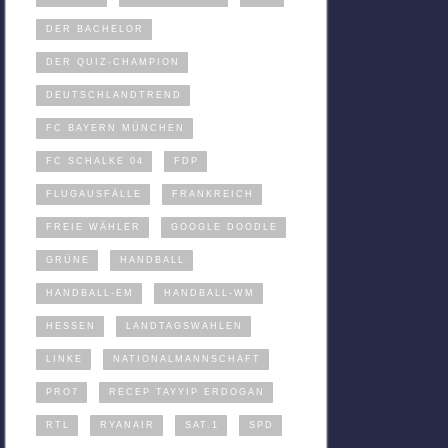
DER BACHELOR
DER QUIZ-CHAMPION
DEUTSCHLANDTREND
FC BAYERN MÜNCHEN
FC SCHALKE 04
FDP
FLUGAUSFÄLLE
FRANKREICH
FREIE WÄHLER
GOOGLE DOODLE
GRÜNE
HANDBALL
HANDBALL-EM
HANDBALL-WM
HESSEN
LANDTAGSWAHLEN
LINKE
NATIONALMANNSCHAFT
PRO7
RECEP TAYYIP ERDOGAN
RTL
RYANAIR
SAT.1
SPD