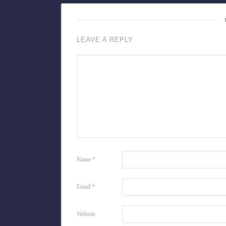
LEAVE A REPLY
Name
*
Email
*
Website