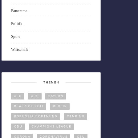
Panorama
Politik
Sport
Wirtschaft
THEMEN
AFD
ARD
BAYERN
BEATRICE EGLI
BERLIN
BORUSSIA DORTMUND
CAMPING
CDU
CHAMPIONS LEAGUE
CORONA
CORONAVIRUS
CSU