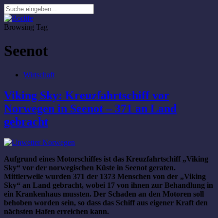
Browsing Tag
Seenot
Wirtschaft
Viking Sky: Kreuzfahrtschiff vor
Norwegen in Seenot – 371 an Land
gebracht
Aufgrund eines Motorschiffes ist das Kreuzfahrtschiff „Viking
Sky“ vor der norwegischen Küste in Seenot geraten.
Mittlerweile wurden 371 der 1373 Menschen von der „Viking
Sky“ an Land gebracht, wobei 17 von ihnen zur Behandlung in
ein Krankenhaus mussten. Der Schaden an den Motoren soll
behoben worden sein, so dass das Schiff aus eigener Kraft den
nächsten Hafen erreichen kann.