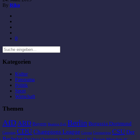
By
Riko
0
Kategorien
Kultur
Panorama
Politik
Sport
Wirtschaft
Themen
AfD
Berlin
ARD
Borussia Dortmund
Bayern
Beatrice Egli
CDU
CSU
Champions League
Der
Camping
Corona
Coronavirus
Bachelor
Der Quiz-Champion
FC Bayern München
DeutschlandTrend
FC