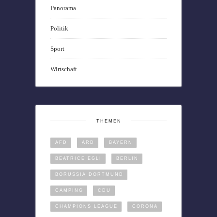
Panorama
Politik
Sport
Wirtschaft
THEMEN
AFD
ARD
BAYERN
BEATRICE EGLI
BERLIN
BORUSSIA DORTMUND
CAMPING
CDU
CHAMPIONS LEAGUE
CORONA