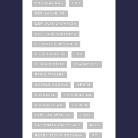
CORONAVIRUS
CSU
DER BACHELOR
DER QUIZ-CHAMPION
DEUTSCHLANDTREND
FC BAYERN MÜNCHEN
FC SCHALKE 04
FDP
FLUGAUSFÄLLE
FRANKREICH
FREIE WÄHLER
GOOGLE DOODLE
GRÜNE
HANDBALL
HANDBALL-EM
HANDBALL-WM
HESSEN
LANDTAGSWAHLEN
LINKE
NATIONALMANNSCHAFT
PRO7
RECEP TAYYIP ERDOGAN
RTL