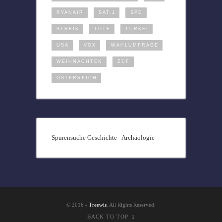
RYANAIR
SAT.1
SPD
STREIK
TOTE
TÜRKEI
USA
VOX
WAHLUMFRAGE
WEIHNACHTEN
ZDF
ÖSTERREICH
Spurensuche Geschichte - Archäologie
© 2016 -
Treewis
. All Rights Reserved.
BACK TO TOP