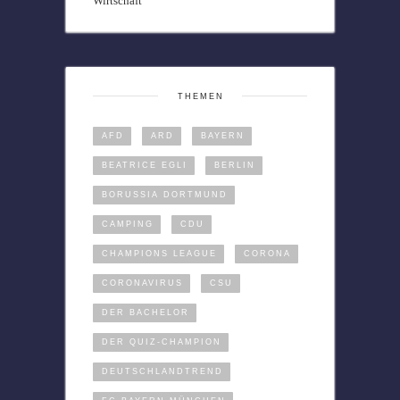
Wirtschaft
THEMEN
AFD
ARD
BAYERN
BEATRICE EGLI
BERLIN
BORUSSIA DORTMUND
CAMPING
CDU
CHAMPIONS LEAGUE
CORONA
CORONAVIRUS
CSU
DER BACHELOR
DER QUIZ-CHAMPION
DEUTSCHLANDTREND