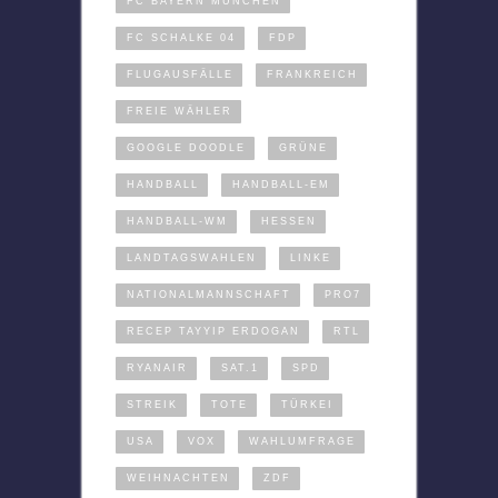
FC BAYERN MÜNCHEN
FC SCHALKE 04
FDP
FLUGAUSFÄLLE
FRANKREICH
FREIE WÄHLER
GOOGLE DOODLE
GRÜNE
HANDBALL
HANDBALL-EM
HANDBALL-WM
HESSEN
LANDTAGSWAHLEN
LINKE
NATIONALMANNSCHAFT
PRO7
RECEP TAYYIP ERDOGAN
RTL
RYANAIR
SAT.1
SPD
STREIK
TOTE
TÜRKEI
USA
VOX
WAHLUMFRAGE
WEIHNACHTEN
ZDF