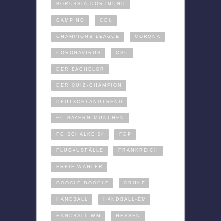
BORUSSIA DORTMUND
CAMPING
CDU
CHAMPIONS LEAGUE
CORONA
CORONAVIRUS
CSU
DER BACHELOR
DER QUIZ-CHAMPION
DEUTSCHLANDTREND
FC BAYERN MÜNCHEN
FC SCHALKE 04
FDP
FLUGAUSFÄLLE
FRANKREICH
FREIE WÄHLER
GOOGLE DOODLE
GRÜNE
HANDBALL
HANDBALL-EM
HANDBALL-WM
HESSEN