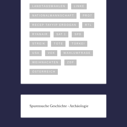
LANDTAGSWAHLEN
LINKE
NATIONALMANNSCHAFT
PRO7
RECEP TAYYIP ERDOGAN
RTL
RYANAIR
SAT.1
SPD
STREIK
TOTE
TÜRKEI
USA
VOX
WAHLUMFRAGE
WEIHNACHTEN
ZDF
ÖSTERREICH
Spurensuche Geschichte - Archäologie