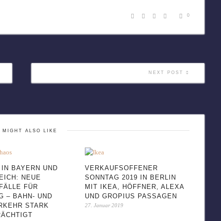
0
NEXT POST
 MIGHT ALSO LIKE
 IN BAYERN UND
VERKAUFSOFFENER
EICH: NEUE
SONNTAG 2019 IN BERLIN
FÄLLE FÜR
MIT IKEA, HÖFFNER, ALEXA
 – BAHN- UND
UND GROPIUS PASSAGEN
RKEHR STARK
27. Januar 2019
RÄCHTIGT