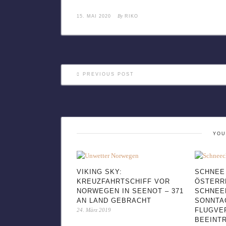
By
15. MAI 2020
RIKO
PREVIOUS POST
YOU
VIKING SKY:
SCHNEE
KREUZFAHRTSCHIFF VOR
ÖSTERR
NORWEGEN IN SEENOT – 371
SCHNEE
AN LAND GEBRACHT
SONNTAG
FLUGVE
24. März 2019
BEEINT