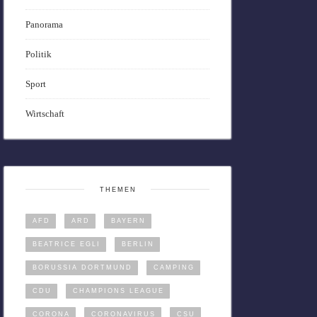
Panorama
Politik
Sport
Wirtschaft
THEMEN
AFD
ARD
BAYERN
BEATRICE EGLI
BERLIN
BORUSSIA DORTMUND
CAMPING
CDU
CHAMPIONS LEAGUE
CORONA
CORONAVIRUS
CSU