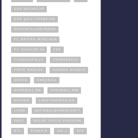
DER BACHELOR
DER QUIZ-CHAMPION
DEUTSCHLANDTREND
FC BAYERN MÜNCHEN
FC SCHALKE 04
FDP
FLUGAUSFÄLLE
FRANKREICH
FREIE WÄHLER
GOOGLE DOODLE
GRÜNE
HANDBALL
HANDBALL-EM
HANDBALL-WM
HESSEN
LANDTAGSWAHLEN
LINKE
NATIONALMANNSCHAFT
PRO7
RECEP TAYYIP ERDOGAN
RTL
RYANAIR
SAT.1
SPD