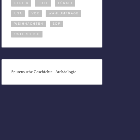
STREIK
TOTE
TÜRKEI
USA
VOX
WAHLUMFRAGE
WEIHNACHTEN
ZDF
ÖSTERREICH
Spurensuche Geschichte - Archäologie