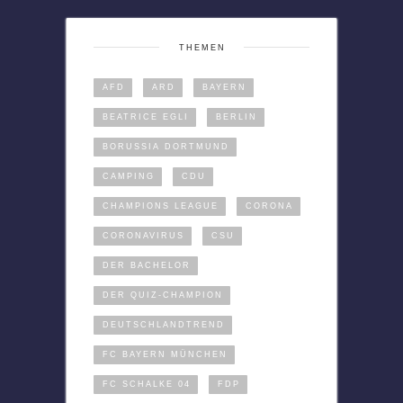
THEMEN
AFD
ARD
BAYERN
BEATRICE EGLI
BERLIN
BORUSSIA DORTMUND
CAMPING
CDU
CHAMPIONS LEAGUE
CORONA
CORONAVIRUS
CSU
DER BACHELOR
DER QUIZ-CHAMPION
DEUTSCHLANDTREND
FC BAYERN MÜNCHEN
FC SCHALKE 04
FDP