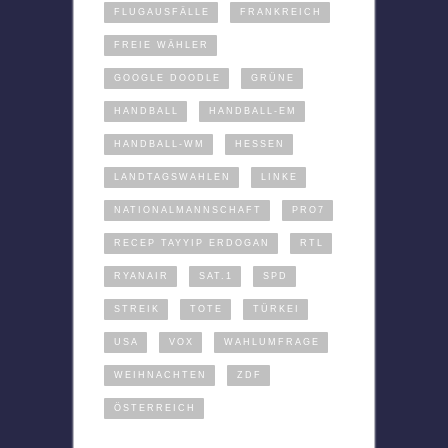
FLUGAUSFÄLLE
FRANKREICH
FREIE WÄHLER
GOOGLE DOODLE
GRÜNE
HANDBALL
HANDBALL-EM
HANDBALL-WM
HESSEN
LANDTAGSWAHLEN
LINKE
NATIONALMANNSCHAFT
PRO7
RECEP TAYYIP ERDOGAN
RTL
RYANAIR
SAT.1
SPD
STREIK
TOTE
TÜRKEI
USA
VOX
WAHLUMFRAGE
WEIHNACHTEN
ZDF
ÖSTERREICH