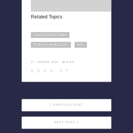
Related Topics
DSCHUNGELCAMP
EVELYN BURDECKI
RTL
By
27. JANUAR 2019
RIKO
0
PREVIOUS POST
NEXT POST