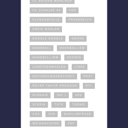
FC BAYERN MÜNCHEN
FC SCHALKE 04
FDP
FLUGAUSFÄLLE
FRANKREICH
FREIE WÄHLER
GOOGLE DOODLE
GRÜNE
HANDBALL
HANDBALL-EM
HANDBALL-WM
HESSEN
LANDTAGSWAHLEN
LINKE
NATIONALMANNSCHAFT
PRO7
RECEP TAYYIP ERDOGAN
RTL
RYANAIR
SAT.1
SPD
STREIK
TOTE
TÜRKEI
USA
VOX
WAHLUMFRAGE
WEIHNACHTEN
ZDF