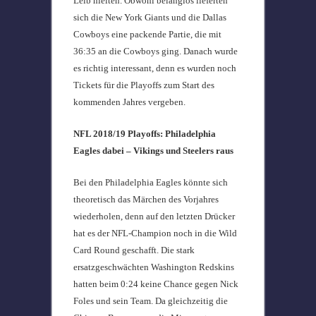
Leib hielten. Obwohl belanglos lieferten
sich die New York Giants und die Dallas
Cowboys eine packende Partie, die mit
36:35 an die Cowboys ging. Danach wurde
es richtig interessant, denn es wurden noch
Tickets für die Playoffs zum Start des
kommenden Jahres vergeben.
NFL 2018/19 Playoffs: Philadelphia
Eagles dabei – Vikings und Steelers raus
Bei den Philadelphia Eagles könnte sich
theoretisch das Märchen des Vorjahres
wiederholen, denn auf den letzten Drücker
hat es der NFL-Champion noch in die Wild
Card Round geschafft. Die stark
ersatzgeschwächten Washington Redskins
hatten beim 0:24 keine Chance gegen Nick
Foles und sein Team. Da gleichzeitig die