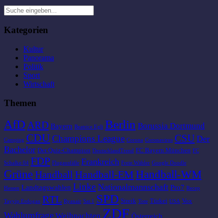
Kategorien
Kultur
Panorama
Politik
Sport
Wirtschaft
Themen
AfD
Berlin
ARD
Borussia Dortmund
Bayern
Beatrice Egli
CDU
CSU
Champions League
Der
Camping
Corona
Coronavirus
Bachelor
Der Quiz-Champion
FC Bayern München
DeutschlandTrend
FC
FDP
Frankreich
Schalke 04
Flugausfälle
Freie Wähler
Google Doodle
Grüne
Handball-WM
Handball-EM
Handball
Linke
Nationalmannschaft
Landtagswahlen
Pro7
Hessen
Recep
SPD
RTL
Streik
Türkei
Vox
Tayyip Erdogan
Ryanair
Sat.1
Tote
USA
ZDF
Wahlumfrage
Weihnachten
Österreich