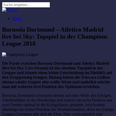
Sport
Borussia Dortmund – Atletico Madrid
live bei Sky: Topspiel in der Champions
League 2018
Die Partie zwischen Borussia Dortmund und Atletico Madrid
(live bei Sky/ Live-Stream) ist das absolute Topspiel in der
Gruppe und könnte einen kleine Entscheidung im Hinblick auf
den Gruppensieg bringen. Bislang haben die Schwarz-Gelben
ebenso wieder Gegner eine weiße Weste und natürlich möchte
man mit weiteren drei Punkten das Optimum erreichen.
Borussia Dortmund schwimmt derzeit auf einer Welle des Erfolges.
Tabellenführer in der Bundesliga und zudem mit sechs Punkten aus
zwei Partien optimal in die Königsklasse gestartet. Jetzt kommt
allerdings ein echter Prüfstein ins Westfalenstadion, denn der Europa
League-Gewinner gibt sich die Ehre. Dies wird natürlich eine