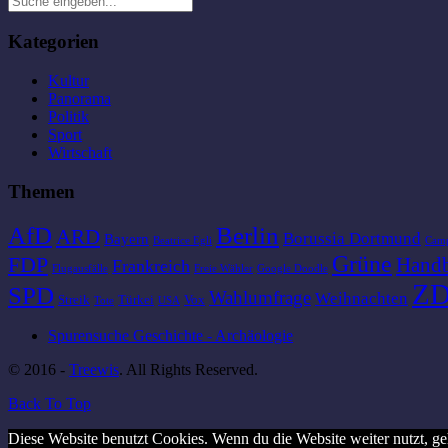
Kategorien
Kultur
Panorama
Politik
Sport
Wirtschaft
Themen
AfD
Berlin
ARD
Borussia Dortmund
Bayern
Beatrice Egli
Cam
Grüne
FDP
Handb
Frankreich
Flugausfälle
Freie Wähler
Google Doodle
Z
SPD
Wahlumfrage
Weihnachten
Streik
Türkei
Vox
Tote
USA
Spurensuche Geschichte - Archäologie
© 2016 -
Treewis
. All Rights Reserved.
Back To Top
Diese Website benutzt Cookies. Wenn du die Website weiter nutzt, g