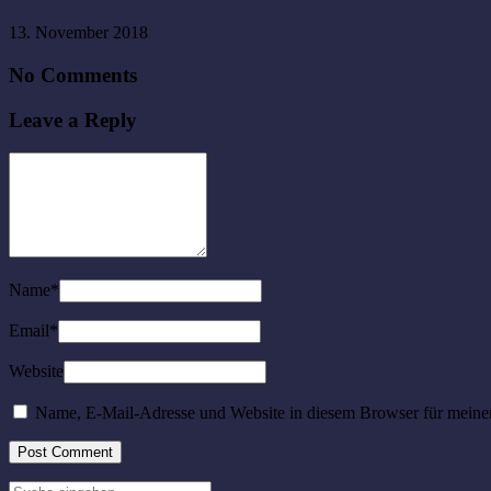
13. November 2018
No Comments
Leave a Reply
Name
*
Email
*
Website
Name, E-Mail-Adresse und Website in diesem Browser für meine