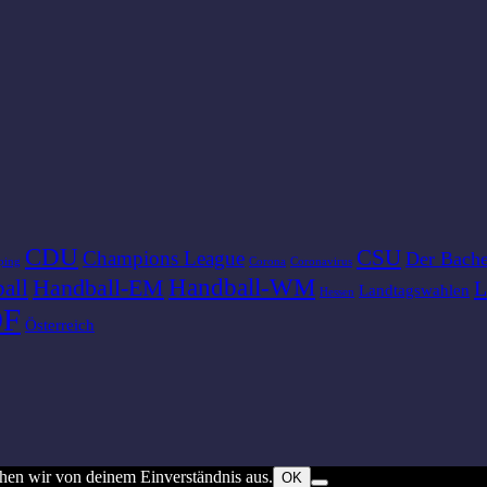
CDU
CSU
Champions League
Der Bache
ping
Corona
Coronavirus
Handball-WM
Handball-EM
all
L
Landtagswahlen
Hessen
DF
Österreich
ehen wir von deinem Einverständnis aus.
OK