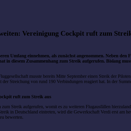
weiten: Vereinigung Cockpit ruft zum Strei
ßeren Umfang einnehmen, als zunächst angenommen. Neben den Flu
hat in diesem Zusammenhang zum Streik aufgerufen. Bislang muss
luggesellschaft musste bereits Mitte September einen Streik der Pilote
it der Streichung von rund 190 Verbindungen reagiert hat. In der Summ
ockpit ruft zum Streik aus
 zum Streik aufgerufen, womit es zu weiteren Flugausfällen hierzulande
treik in Deutschland eintreten, wird die Gewerkschaft Verdi erst am h
eu bewerten.