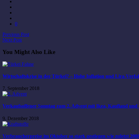
0
Previous Post
Next Post
You Might Also Like
Wirtschaftskrise in der Türkei? – Hohe Inflation und Lira-Verfal
7. September 2018
Verkaufsoffener Sonntag zum 2. Advent mit Ikea, Kaufland und 
9. Dezember 2018
Verbraucherpreise im Oktober so stark gestiegen wie zuletzt 200