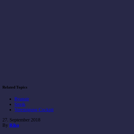
Related Topics
Ryanair
Streik
Vereinigung Cockpit
27. September 2018
By
Riko