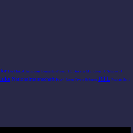
lor
Der Quiz-Champion
FC Bayern München
DeutschlandTrend
FC Schalke 04
RTL
inke
Nationalmannschaft
Pro7
Recep Tayyip Erdogan
Ryanair
Sat.1