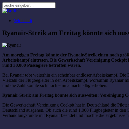
Wirtschaft
Ryanair-Streik am Freitag könnte sich aus
Am morgigen Freitag könnte der Ryanair-Streik einen noch grö
Arbeitskampf eintreten. Die Gewerkschaft Vereinigung Cockpit 
rund 30.000 Passagiere betroffen wären.
Bei Ryanair tobt weiterhin ein scheinbar endloser Arbeitskampf. Die F
Vielzahl der Flugbegleiter in den Arbeitskampf, woraufhin Ryaniar m
und die Zahl könnte sich noch einmal nachhaltig erhöhen.
Ryanair-Streik am Freitag könnte sich ausweiten: Vereinigung C
Die Gewerkschaft Vereinigung Cockpit hat in Deutschland die Piloten
Deutschland ausgehen. Ob auch die rund 1.000 Flugbegleiter in den S
Verhandlungsrunde mit Ryanair beendet und möchte die Ergebnisse n