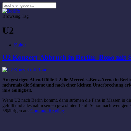
Browsing Tag
U2
Kultur
U2 Konzert-Abbruch in Berlin: Bono mit
Am gestrigen Abend füllte U2 die Mercedes-Benz-Arena in Berlin 
mehrmals die Stimme und nach einer kleinen Unterbrechung erfol
ihre Gültigkeit.
Wenn U2 nach Berlin kommt, dann strömen die Fans in Massen in die 
gefüllt und alles nahm seinen gewohnten Lauf. Schon nach wenigen 
58jährigen aus.
Continue Reading