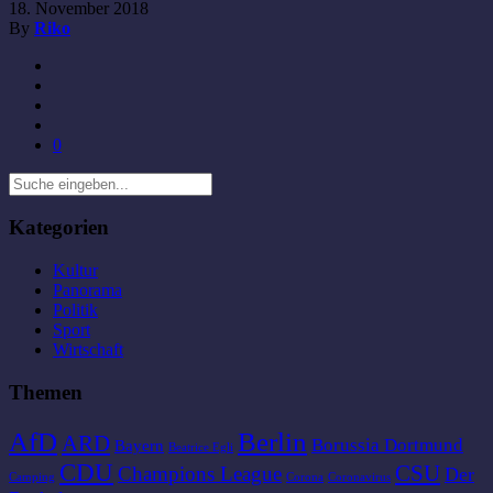
18. November 2018
By
Riko
0
Kategorien
Kultur
Panorama
Politik
Sport
Wirtschaft
Themen
AfD
Berlin
ARD
Borussia Dortmund
Bayern
Beatrice Egli
CDU
CSU
Champions League
Der
Camping
Corona
Coronavirus