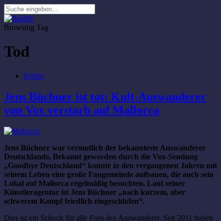
Browsing Tag
Tod
Kultur
Jens Büchner ist tot: Kult-Auswanderer
von Vox verstarb auf Mallorca
Jens Büchner war vermutlich der bekannteste Auswanderer
Deutschlands. Bekannt geworden durch die Vox-Sendung
„Goodbye Deutschland“ konnte in den vergangenen Jahren mit
seinem Leben eine große Fangemeinde aufbauen, die auch sein
Lokal auf Mallorca regelmäßig besuchten. Laut seiner
Künstleragentur ist Jens Büchner „nach kurzem, aber
schwerem Kampf friedlich eingeschlafen“.
Dies ist ein Schock für alle Fans des Auswanderer. Seit 2011 haben