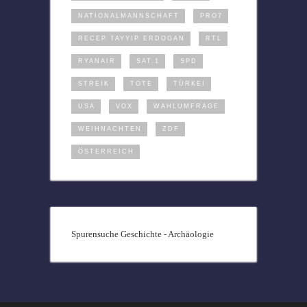
NATIONALMANNSCHAFT
PRO7
RECEP TAYYIP ERDOGAN
RTL
RYANAIR
SAT.1
SPD
STREIK
TOTE
TÜRKEI
USA
VOX
WAHLUMFRAGE
WEIHNACHTEN
ZDF
ÖSTERREICH
Spurensuche Geschichte - Archäologie