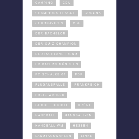
CAMPING
CDU
CHAMPIONS LEAGUE
CORONA
CORONAVIRUS
CSU
DER BACHELOR
DER QUIZ-CHAMPION
DEUTSCHLANDTREND
FC BAYERN MÜNCHEN
FC SCHALKE 04
FDP
FLUGAUSFÄLLE
FRANKREICH
FREIE WÄHLER
GOOGLE DOODLE
GRÜNE
HANDBALL
HANDBALL-EM
HANDBALL-WM
HESSEN
LANDTAGSWAHLEN
LINKE