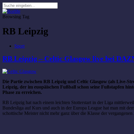
Browsing Tag
RB Leipzig
Sport
RB Leipzig – Celtic Glasgow live bei DAZ
Die Partie zwischen RB Leipzig und Celtic Glasgow (als Live-St
Leipzig, der im euopäischen Fußball schon seine Fußstapfen hin
Phase zu erreichen.
RB Leipzig hat nach einem leichten Stotterstart in der Liga mittlerw
Bundesliga auf Kurs und auch in der Europa League hat man mit dem 
schottische Meister nicht mehr ganz über die Klasse der vergangenen