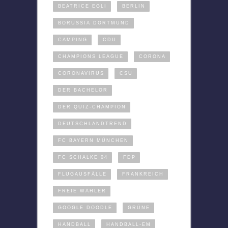
BEATRICE EGLI
BERLIN
BORUSSIA DORTMUND
CAMPING
CDU
CHAMPIONS LEAGUE
CORONA
CORONAVIRUS
CSU
DER BACHELOR
DER QUIZ-CHAMPION
DEUTSCHLANDTREND
FC BAYERN MÜNCHEN
FC SCHALKE 04
FDP
FLUGAUSFÄLLE
FRANKREICH
FREIE WÄHLER
GOOGLE DOODLE
GRÜNE
HANDBALL
HANDBALL-EM