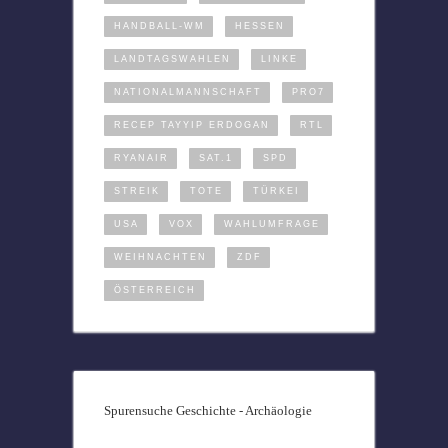
HANDBALL-WM
HESSEN
LANDTAGSWAHLEN
LINKE
NATIONALMANNSCHAFT
PRO7
RECEP TAYYIP ERDOGAN
RTL
RYANAIR
SAT.1
SPD
STREIK
TOTE
TÜRKEI
USA
VOX
WAHLUMFRAGE
WEIHNACHTEN
ZDF
ÖSTERREICH
Spurensuche Geschichte - Archäologie