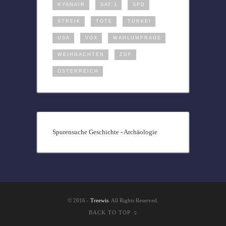
RYANAIR
SAT.1
SPD
STREIK
TOTE
TÜRKEI
USA
VOX
WAHLUMFRAGE
WEIHNACHTEN
ZDF
ÖSTERREICH
Spurensuche Geschichte - Archäologie
© 2016 -
Treewis
. All Rights Reserved.
BACK TO TOP