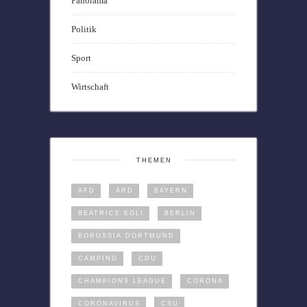
Panorama
Politik
Sport
Wirtschaft
THEMEN
AFD
ARD
BAYERN
BEATRICE EGLI
BERLIN
BORUSSIA DORTMUND
CAMPING
CDU
CHAMPIONS LEAGUE
CORONA
CORONAVIRUS
CSU