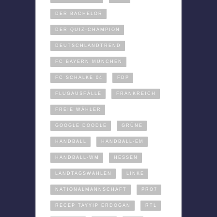
DER BACHELOR
DER QUIZ-CHAMPION
DEUTSCHLANDTREND
FC BAYERN MÜNCHEN
FC SCHALKE 04
FDP
FLUGAUSFÄLLE
FRANKREICH
FREIE WÄHLER
GOOGLE DOODLE
GRÜNE
HANDBALL
HANDBALL-EM
HANDBALL-WM
HESSEN
LANDTAGSWAHLEN
LINKE
NATIONALMANNSCHAFT
PRO7
RECEP TAYYIP ERDOGAN
RTL