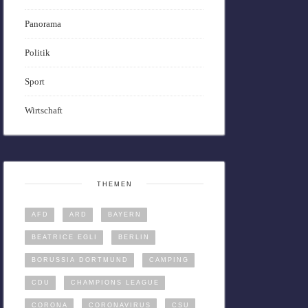
Panorama
Politik
Sport
Wirtschaft
THEMEN
AFD
ARD
BAYERN
BEATRICE EGLI
BERLIN
BORUSSIA DORTMUND
CAMPING
CDU
CHAMPIONS LEAGUE
CORONA
CORONAVIRUS
CSU