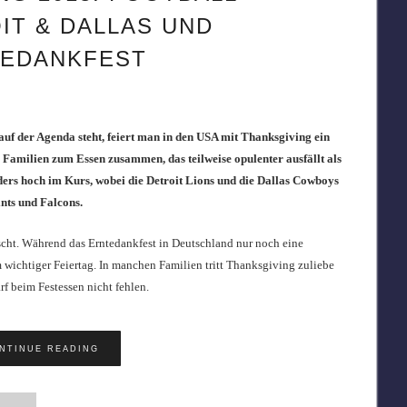
IT & DALLAS UND
EDANKFEST
uf der Agenda steht, feiert man in den USA mit Thanksgiving ein
Familien zum Essen zusammen, das teilweise opulenter ausfällt als
ers hoch im Kurs, wobei die Detroit Lions und die Dallas Cowboys
nts und Falcons.
cht. Während das Erntedankfest in Deutschland nur noch eine
rm wichtiger Feiertag. In manchen Familien tritt Thanksgiving zuliebe
f beim Festessen nicht fehlen.
NTINUE READING