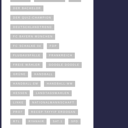
DER BACHELOR
DER QUIZ-CHAMPION
DEUTSCHLANDTREND
FC BAYERN MÜNCHEN
FC SCHALKE 04
FDP
FLUGAUSFÄLLE
FRANKREICH
FREIE WÄHLER
GOOGLE DOODLE
GRÜNE
HANDBALL
HANDBALL-EM
HANDBALL-WM
HESSEN
LANDTAGSWAHLEN
LINKE
NATIONALMANNSCHAFT
PRO7
RECEP TAYYIP ERDOGAN
RTL
RYANAIR
SAT.1
SPD