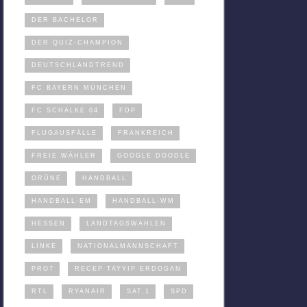
DER BACHELOR
DER QUIZ-CHAMPION
DEUTSCHLANDTREND
FC BAYERN MÜNCHEN
FC SCHALKE 04
FDP
FLUGAUSFÄLLE
FRANKREICH
FREIE WÄHLER
GOOGLE DOODLE
GRÜNE
HANDBALL
HANDBALL-EM
HANDBALL-WM
HESSEN
LANDTAGSWAHLEN
LINKE
NATIONALMANNSCHAFT
PRO7
RECEP TAYYIP ERDOGAN
RTL
RYANAIR
SAT.1
SPD