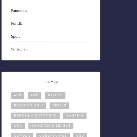
Panorama
Politik
Sport
Wirtschaft
THEMEN
AFD
ARD
BAYERN
BEATRICE EGLI
BERLIN
BORUSSIA DORTMUND
CAMPING
CDU
CHAMPIONS LEAGUE
CORONA
CORONAVIRUS
CSU