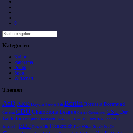
0
Kategorien
Kultur
Panorama
Politik
Sport
Wirtschaft
Themen
AfD
Berlin
ARD
Borussia Dortmund
Bayern
Beatrice Egli
CDU
CSU
Champions League
Der
Camping
Corona
Coronavirus
Bachelor
Der Quiz-Champion
FC Bayern München
DeutschlandTrend
FC
FDP
Frankreich
Schalke 04
Flugausfälle
Freie Wähler
Google Doodle