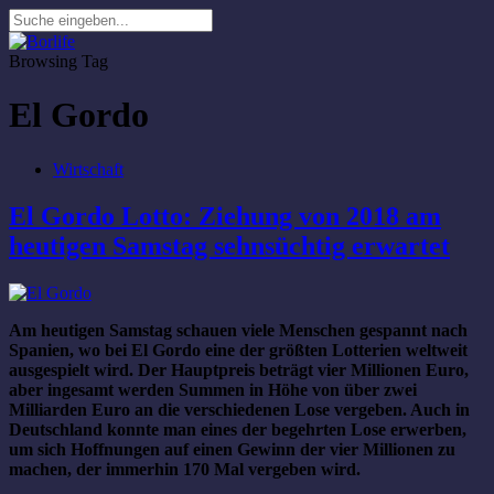
Browsing Tag
El Gordo
Wirtschaft
El Gordo Lotto: Ziehung von 2018 am
heutigen Samstag sehnsüchtig erwartet
Am heutigen Samstag schauen viele Menschen gespannt nach
Spanien, wo bei El Gordo eine der größten Lotterien weltweit
ausgespielt wird. Der Hauptpreis beträgt vier Millionen Euro,
aber ingesamt werden Summen in Höhe von über zwei
Milliarden Euro an die verschiedenen Lose vergeben. Auch in
Deutschland konnte man eines der begehrten Lose erwerben,
um sich Hoffnungen auf einen Gewinn der vier Millionen zu
machen, der immerhin 170 Mal vergeben wird.