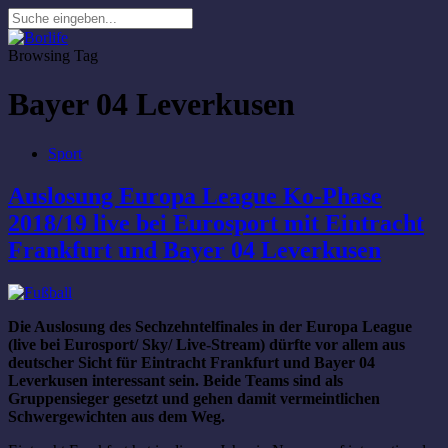
Browsing Tag
Bayer 04 Leverkusen
Sport
Auslosung Europa League Ko-Phase
2018/19 live bei Eurosport mit Eintracht
Frankfurt und Bayer 04 Leverkusen
Die Auslosung des Sechzehntelfinales in der Europa League
(live bei Eurosport/ Sky/ Live-Stream) dürfte vor allem aus
deutscher Sicht für Eintracht Frankfurt und Bayer 04
Leverkusen interessant sein. Beide Teams sind als
Gruppensieger gesetzt und gehen damit vermeintlichen
Schwergewichten aus dem Weg.