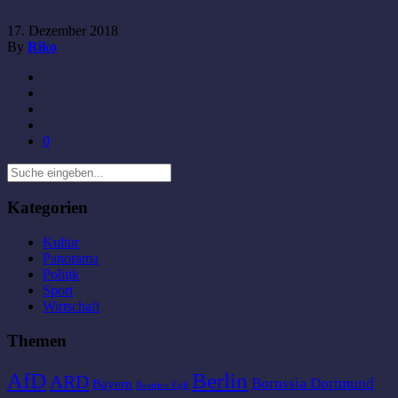
17. Dezember 2018
By
Riko
0
Kategorien
Kultur
Panorama
Politik
Sport
Wirtschaft
Themen
AfD
Berlin
ARD
Borussia Dortmund
Bayern
Beatrice Egli