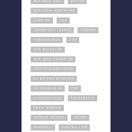
BEATRICE EGLI
BERLIN
BORUSSIA DORTMUND
CAMPING
CDU
CHAMPIONS LEAGUE
CORONA
CORONAVIRUS
CSU
DER BACHELOR
DER QUIZ-CHAMPION
DEUTSCHLANDTREND
FC BAYERN MÜNCHEN
FC SCHALKE 04
FDP
FLUGAUSFÄLLE
FRANKREICH
FREIE WÄHLER
GOOGLE DOODLE
GRÜNE
HANDBALL
HANDBALL-EM