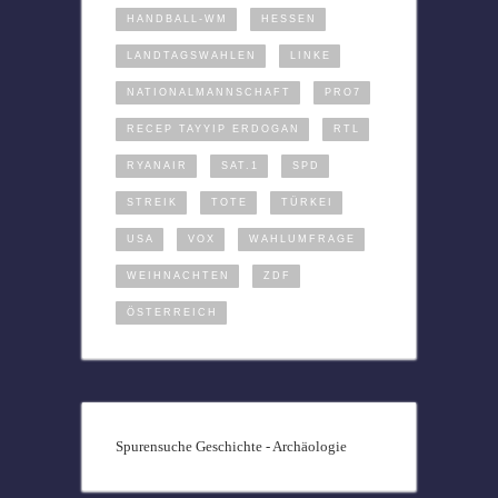
HANDBALL-WM
HESSEN
LANDTAGSWAHLEN
LINKE
NATIONALMANNSCHAFT
PRO7
RECEP TAYYIP ERDOGAN
RTL
RYANAIR
SAT.1
SPD
STREIK
TOTE
TÜRKEI
USA
VOX
WAHLUMFRAGE
WEIHNACHTEN
ZDF
ÖSTERREICH
Spurensuche Geschichte - Archäologie