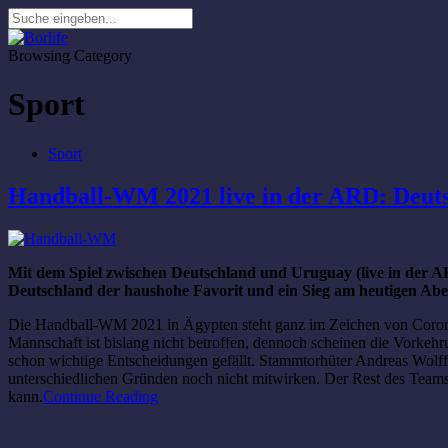
Browsing Category
Sport
Sport
Handball-WM 2021 live in der ARD: Deut
Mit dem Spiel zwischen Deutschland und Uruguay (live in der AR
Deutschland der haushohe Favorit und ein Sieg am heutigen Abend
Die Handball-WM 2021 in Ägypten steht ganz im Zeichen von Corona.
Mannschaft ist bislang nicht betroffen, dennoch scheinen die Vorkeh
schon wichtige Entscheidungen gefällt. Stammtorhüter Andreas Wolf
unterschiedlichen Gründen noch nicht mitwirken. Der Rest des Teams 
kann.
Continue Reading