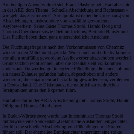
Am heutigen Abend widmet sich Frank Plasberg bei „Hart aber fair“
in der ARD dem Thema „Schnelle Abschiebung und Rechtsstaat –
wie geht das zusammen?“. Streitpunkt ist dabei die Umsetzung von
Abschiebungen, insbesondere von straffällig gewordenen
Asylbewerbern. Seine Gäste Thomas Strobl, Harald Dörig und
Thomas Oberhäuser sowie Dietlind Jochims, Berthold Hauser und
Lisa Fiedler haben dazu ganz unterschiedliche Ansichten.
Die Flüchtlingsfrage ist nach den Vorkommnissen von Chemnitz
wieder in den Mittelpunkt gerückt. Wie schnell und effektiv können
vor allem straffällig gewordene Asylbewerber abgeschoben werden?
Grundsätzlich recht schnell, aber die Realität sieht vollkommen
anders aus. Da werden gut integrierte Flüchtlinge, die einen Job und
ein neues Zuhause gefunden haben, abgeschoben und andere
wiederum, die sogar mehrfach straffällig geworden sein, verbleiben
in Deutschland. Eine Diskrepanz, die natürlich zu zahlreichen
Streitpunkten unter den Experten führt.
Hart aber fair in der ARD: Abschiebung mit Thomas Strobl, Harald
Dörig und Thomas Oberhäuser
In Baden-Württemberg wurde laut Innenminister Thomas Strobl
mittlerweile eine Sonderstab „Gefährliche Ausländer“ eingerichtet,
der für eine schnelle Abschiebung von Flüchtlingen mit Strafen
führen soll. Der ehemalige Bundesrichter unterstützt eine strikte