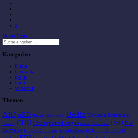
0
Newer Posts
Kategorien
Kultur
Panorama
Politik
Sport
Wirtschaft
Themen
AfD
Berlin
ARD
Borussia Dortmund
Bayern
Beatrice Egli
CDU
CSU
Champions League
Der
Camping
Corona
Coronavirus
Bachelor
Der Quiz-Champion
FC Bayern München
DeutschlandTrend
FC
FDP
Frankreich