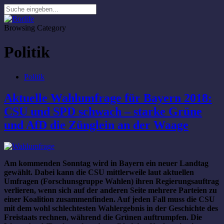
Browsing Category
Politik
Politik
Aktuelle Wahlumfrage für Bayern 2018:
CSU und SPD schwach – starke Grüne
und AfD die Zünglein an der Waage
Am kommenden Sonntag wird in Bayern ein neuer Landtag
gewählt. Dabei kann die CSU mittlerweile laut aktuellen
Umfragen (Forschunsgruppe Wahlen) ihren Regierungsauftrag
verlieren, wenn sich auf der anderen Seite mehrere Parteien zu
einer Koalition zusammenfinden. Auf jeden Fall muss die CSU
mit dem wohl schlechtesten Wahlergebnis in der Geschichte des
Freistaats rechnen, während die Grünen auftrumpfen. Die