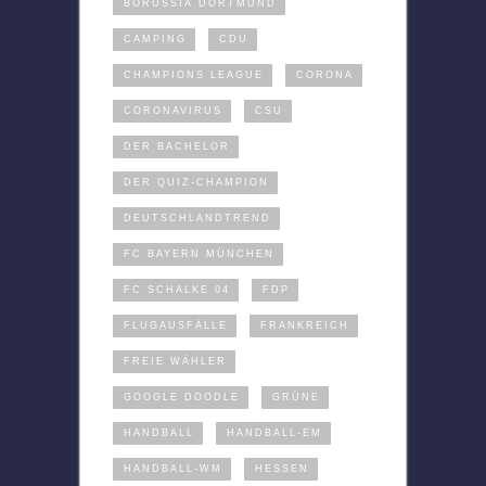
BORUSSIA DORTMUND
CAMPING
CDU
CHAMPIONS LEAGUE
CORONA
CORONAVIRUS
CSU
DER BACHELOR
DER QUIZ-CHAMPION
DEUTSCHLANDTREND
FC BAYERN MÜNCHEN
FC SCHALKE 04
FDP
FLUGAUSFÄLLE
FRANKREICH
FREIE WÄHLER
GOOGLE DOODLE
GRÜNE
HANDBALL
HANDBALL-EM
HANDBALL-WM
HESSEN