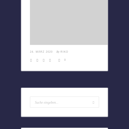
By
24. MÄRZ 2020
RIKO
0