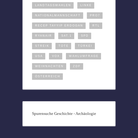
LANDTAGSWAHLEN
LINKE
NATIONALMANNSCHAFT
PRO7
RECEP TAYYIP ERDOGAN
RTL
RYANAIR
SAT.1
SPD
STREIK
TOTE
TÜRKEI
USA
VOX
WAHLUMFRAGE
WEIHNACHTEN
ZDF
ÖSTERREICH
Spurensuche Geschichte - Archäologie